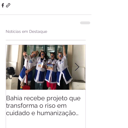
Notícias em Destaque
Bahia recebe projeto que
Saiba quando v
transforma o riso em
d'Ajuda
cuidado e humanização
nos hospitais