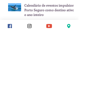
Calendário de eventos impulsiona
Porto Seguro como destino ativo
o ano inteiro
Carnaval começa antes: Porto
Seguro já esquenta com Pablo dia
8 de fevereiro
Arquivo
julho de 2026
(1)
1 post
junho de 2026
(2)
2 posts
maio de 2026
(1)
1 post
janeiro de 2026
(3)
3 posts
novembro de 2025
(1)
1 post
setembro de 2025
(2)
2 posts