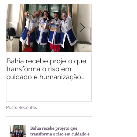
Bahia recebe projeto que
Saiba quando v
transforma o riso em
d'Ajuda
cuidado e humanização
nos hospitais
Posts Recentes
Bahia recebe projeto que
transforma o riso em cuidado e