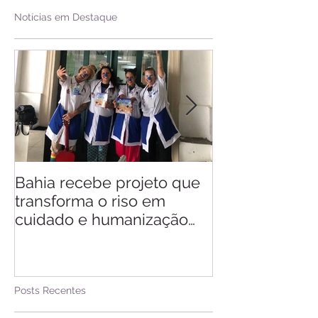
Notícias em Destaque
Bahia recebe projeto que
Saiba quando v
transforma o riso em
d'Ajuda
cuidado e humanização
nos hospitais
Posts Recentes