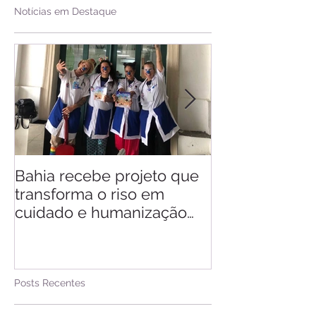
Notícias em Destaque
Bahia recebe projeto que
Saiba quando v
transforma o riso em
d'Ajuda
cuidado e humanização
nos hospitais
Posts Recentes