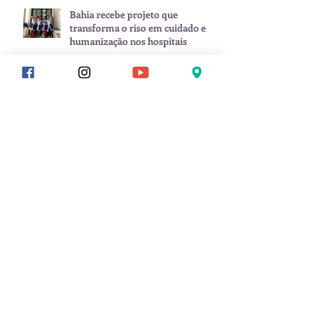
Bahia recebe projeto que
transforma o riso em cuidado e
humanização nos hospitais
Saiba quando visitar Arraial
d'Ajuda
Zé Neto & Cristiano, Tierry, Manu
Batidão e mais: veja programação
do São João de Porto Seguro
Calendário de eventos impulsiona
Porto Seguro como destino ativo
o ano inteiro