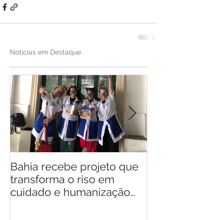
Notícias em Destaque
Bahia recebe projeto que
Saiba quando v
transforma o riso em
d'Ajuda
cuidado e humanização
nos hospitais