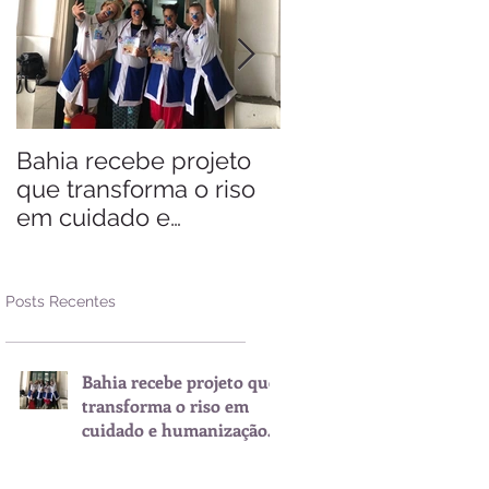
Bahia recebe projeto
Saiba quando visit
que transforma o riso
Arraial d'Ajuda
em cuidado e
humanização nos
hospitais
Posts Recentes
Bahia recebe projeto que
transforma o riso em
cuidado e humanização
nos hospitais