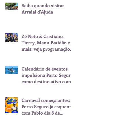
Saiba quando visitar
Arraial d'Ajuda
Zé Neto & Cristiano,
Tierry, Manu Batidão e
mais: veja programação
do São João de Porto
Seguro
Calendário de eventos
impulsiona Porto Seguro
como destino ativo o ano
inteiro
Carnaval começa antes:
Porto Seguro já esquenta
com Pablo dia 8 de
fevereiro