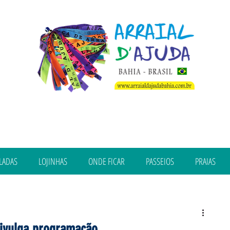
LADAS
LOJINHAS
ONDE FICAR
PASSEIOS
PRAIAS
divulga programação