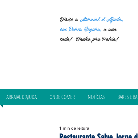
Visite o
Arraial d'Ajuda,
em Porto Seguro,
o ano
todo! Venha pra Bahia!
ARRAIAL D'AJUDA
ONDE COMER
NOTÍCIAS
BARES E BA
1 min de leitura
Restaurante Salve Jorge 