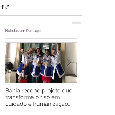
Notícias em Destaque
Bahia recebe projeto que
Saiba quando v
transforma o riso em
d'Ajuda
cuidado e humanização
nos hospitais