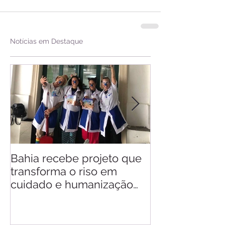
Notícias em Destaque
Bahia recebe projeto que
Saiba quando v
transforma o riso em
d'Ajuda
cuidado e humanização
nos hospitais