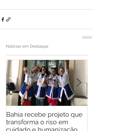
Notícias em Destaque
Bahia recebe projeto que
Saiba quando v
transforma o riso em
d'Ajuda
cuidado e humanização