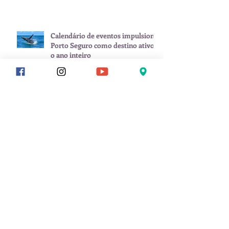
Calendário de eventos impulsiona
Porto Seguro como destino ativo
o ano inteiro
Carnaval começa antes: Porto
Seguro já esquenta com Pablo dia
8 de fevereiro
Arquivo
julho de 2026
(1)
1 post
junho de 2026
(2)
2 posts
maio de 2026
(1)
1 post
janeiro de 2026
(3)
3 posts