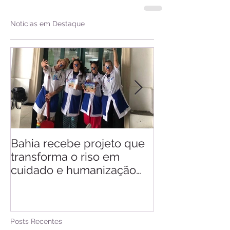
Notícias em Destaque
Bahia recebe projeto que
Saiba quando v
transforma o riso em
d'Ajuda
cuidado e humanização
nos hospitais
Posts Recentes