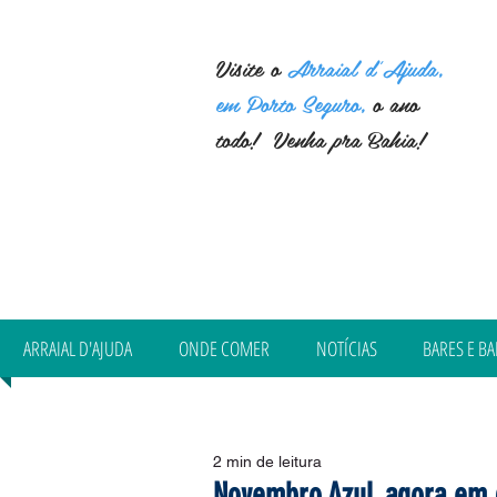
Visite o
Arraial d'Ajuda,
em Porto Seguro,
o ano
todo! Venha pra Bahia!
ARRAIAL D'AJUDA
ONDE COMER
NOTÍCIAS
BARES E BA
2 min de leitura
Novembro Azul, agora em 