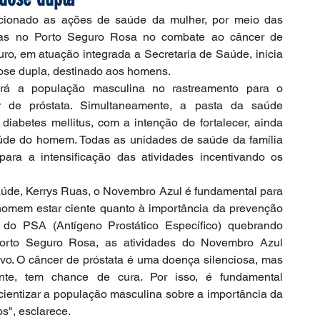
cionado as ações de saúde da mulher, por meio das 
idas no Porto Seguro Rosa no combate ao câncer de 
ro, em atuação integrada a Secretaria de Saúde, inicia 
ose dupla, destinado aos homens.
ará a população masculina no rastreamento para o 
r de próstata. Simultaneamente, a pasta da saúde 
iabetes mellitus, com a intenção de fortalecer, ainda 
saúde do homem. Todas as unidades de saúde da família 
ara a intensificação das atividades incentivando os 
aúde, Kerrys Ruas, o Novembro Azul é fundamental para 
homem estar ciente quanto à importância da prevenção 
do PSA (Antígeno Prostático Específico) quebrando 
orto Seguro Rosa, as atividades do Novembro Azul 
ivo. O câncer de próstata é uma doença silenciosa, mas 
te, tem chance de cura. Por isso, é fundamental 
cientizar a população masculina sobre a importância da 
s", esclarece.