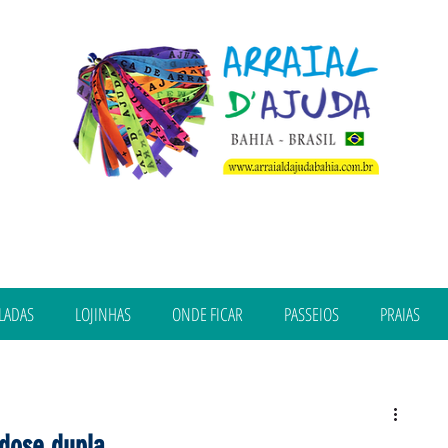
LADAS
LOJINHAS
ONDE FICAR
PASSEIOS
PRAIAS
dose dupla