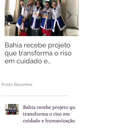
Bahia recebe projeto
Saiba quando visit
que transforma o riso
Arraial d'Ajuda
em cuidado e
humanização nos
hospitais
Posts Recentes
Bahia recebe projeto que
transforma o riso em
cuidado e humanização
nos hospitais