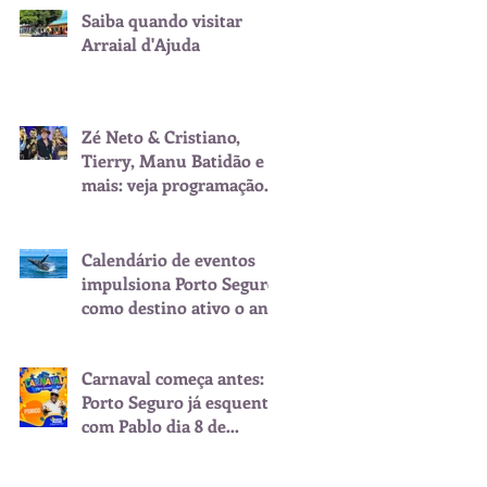
Saiba quando visitar
Arraial d'Ajuda
Zé Neto & Cristiano,
Tierry, Manu Batidão e
mais: veja programação
do São João de Porto
Seguro
Calendário de eventos
impulsiona Porto Seguro
como destino ativo o ano
inteiro
Carnaval começa antes:
Porto Seguro já esquenta
com Pablo dia 8 de
fevereiro