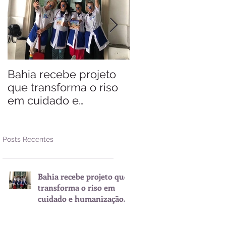
Bahia recebe projeto
Saiba quando visit
que transforma o riso
Arraial d'Ajuda
em cuidado e
humanização nos
hospitais
Posts Recentes
Bahia recebe projeto que
transforma o riso em
cuidado e humanização
nos hospitais