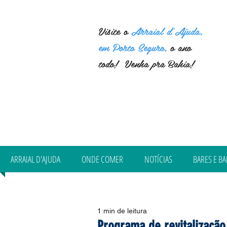
Visite o
Arraial d'Ajuda,
em Porto Seguro,
o ano
todo! Venha pra Bahia!
ARRAIAL D'AJUDA
ONDE COMER
NOTÍCIAS
BARES E BA
1 min de leitura
Programa de revitalização