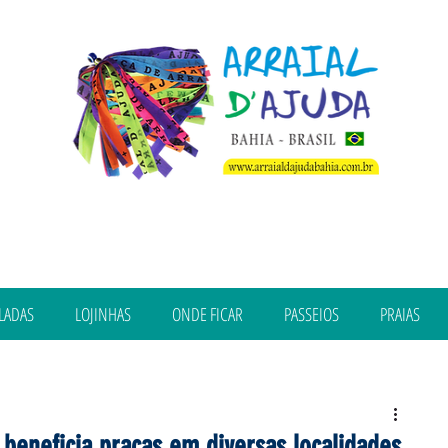
LADAS
LOJINHAS
ONDE FICAR
PASSEIOS
PRAIAS
 beneficia praças em diversas localidades