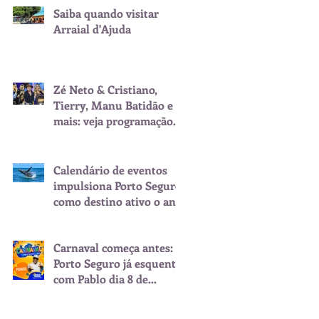
Saiba quando visitar
Arraial d'Ajuda
Zé Neto & Cristiano,
Tierry, Manu Batidão e
mais: veja programação
do São João de Porto
Seguro
Calendário de eventos
impulsiona Porto Seguro
como destino ativo o ano
inteiro
Carnaval começa antes:
Porto Seguro já esquenta
com Pablo dia 8 de
fevereiro