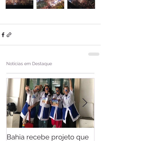
Notícias em Destaque
Bahia recebe projeto que
Saiba quando v