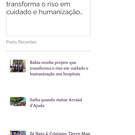
transforma o riso em
d'Ajuda
cuidado e humanização
nos hospitais
Posts Recentes
Bahia recebe projeto que
transforma o riso em cuidado e
humanização nos hospitais
Saiba quando visitar Arraial
d'Ajuda
Zé Neto & Cristiano, Tierry, Manu