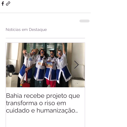
Notícias em Destaque
Bahia recebe projeto que
Saiba quando v
transforma o riso em
d'Ajuda
cuidado e humanização
nos hospitais