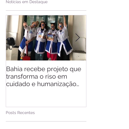
Notícias em Destaque
Bahia recebe projeto que
Saiba quando v
transforma o riso em
d'Ajuda
cuidado e humanização
nos hospitais
Posts Recentes