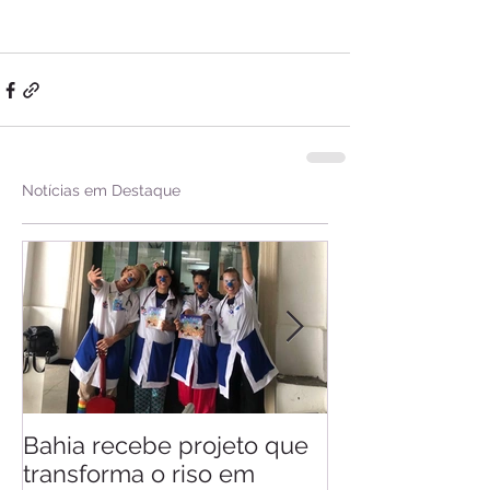
Notícias em Destaque
Bahia recebe projeto que
Saiba quando v
transforma o riso em
d'Ajuda