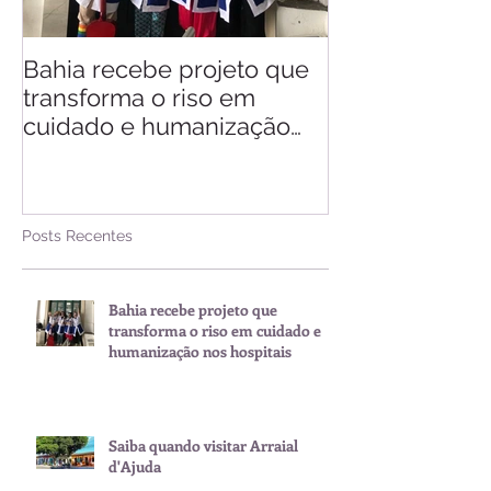
Bahia recebe projeto que
Saiba quando v
transforma o riso em
d'Ajuda
cuidado e humanização
nos hospitais
Posts Recentes
Bahia recebe projeto que
transforma o riso em cuidado e
humanização nos hospitais
Saiba quando visitar Arraial
d'Ajuda