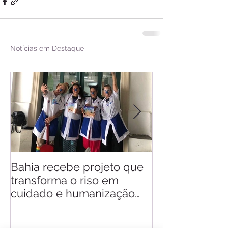
Notícias em Destaque
Bahia recebe projeto que
Saiba quando v
transforma o riso em
d'Ajuda
cuidado e humanização
nos hospitais