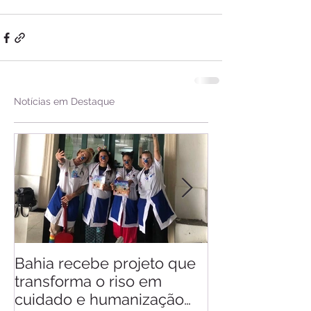
Notícias em Destaque
Bahia recebe projeto que
Saiba quando v
transforma o riso em
d'Ajuda
cuidado e humanização