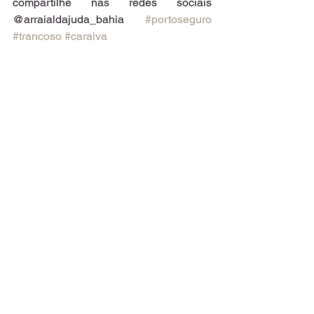
compartilhe nas redes sociais 
@arraialdajuda_bahia 
#portoseguro
#trancoso
#caraiva