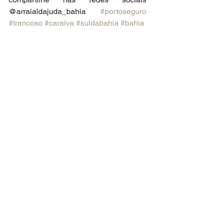
@arraialdajuda_bahia 
#portoseguro
#trancoso
#caraiva
#suldabahia
#bahia