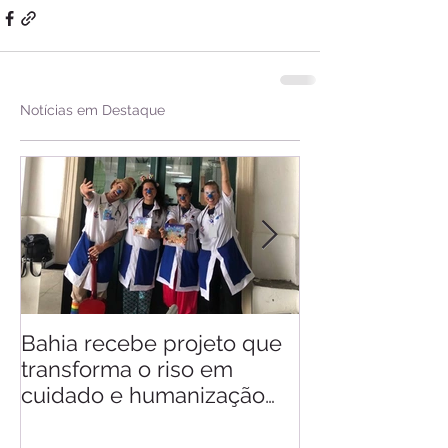
Notícias em Destaque
Bahia recebe projeto que
Saiba quando v
transforma o riso em
d'Ajuda
cuidado e humanização
nos hospitais