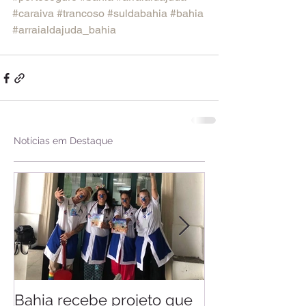
#caraiva
#trancoso
#suldabahia
#bahia
#arraialdajuda_bahia
Notícias em Destaque
Bahia recebe projeto que
Saiba quando v