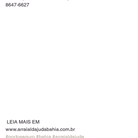
8647-6627
 LEIA MAIS EM 
www.arraialdajudabahia.com.br 
#portoseguro
#bahia
#arraialdajuda