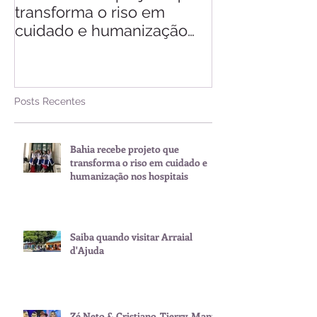
transforma o riso em
d'Ajuda
cuidado e humanização
nos hospitais
Posts Recentes
Bahia recebe projeto que
transforma o riso em cuidado e
humanização nos hospitais
Saiba quando visitar Arraial
d'Ajuda
Zé Neto & Cristiano, Tierry, Manu