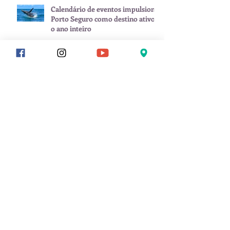
Calendário de eventos impulsiona
Porto Seguro como destino ativo
o ano inteiro
Carnaval começa antes: Porto
Seguro já esquenta com Pablo dia
8 de fevereiro
Arquivo
julho de 2026
(1)
1 post
junho de 2026
(2)
2 posts
maio de 2026
(1)
1 post
janeiro de 2026
(3)
3 posts
novembro de 2025
(1)
1 post
setembro de 2025
(2)
2 posts