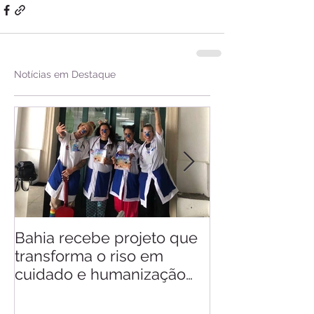
Notícias em Destaque
Bahia recebe projeto que
Saiba quando v
transforma o riso em
d'Ajuda
cuidado e humanização
nos hospitais