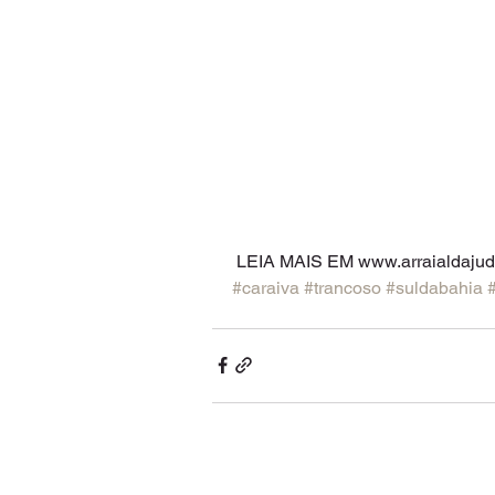
 LEIA MAIS EM www.arraialdajud
#caraiva
#trancoso
#suldabahia
#