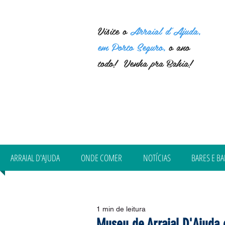
Visite o
Arraial d'Ajuda,
em Porto Seguro,
o ano
todo! Venha pra Bahia!
ARRAIAL D'AJUDA
ONDE COMER
NOTÍCIAS
BARES E BA
1 min de leitura
Museu de Arraial D'Ajuda