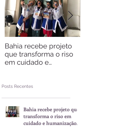
Bahia recebe projeto
Saiba quando visit
que transforma o riso
Arraial d'Ajuda
em cuidado e
humanização nos
hospitais
Posts Recentes
Bahia recebe projeto que
transforma o riso em
cuidado e humanização
nos hospitais