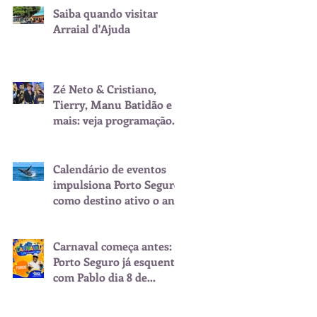
Saiba quando visitar
Arraial d'Ajuda
Zé Neto & Cristiano,
Tierry, Manu Batidão e
mais: veja programação
do São João de Porto
Seguro
Calendário de eventos
impulsiona Porto Seguro
como destino ativo o ano
inteiro
Carnaval começa antes:
Porto Seguro já esquenta
com Pablo dia 8 de
fevereiro