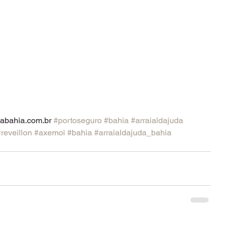
abahia.com.br 
#portoseguro
#bahia
#arraialdajuda
reveillon
#axemoi
#bahia
#arraialdajuda_bahia