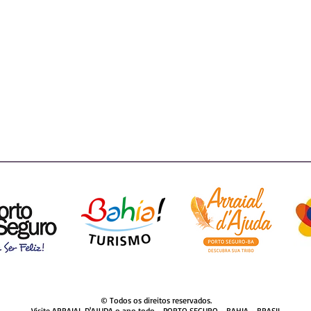
© Todos os direitos reservados.
Visite ARRAIAL D'AJUDA o ano todo - PORTO SEGURO - BAHIA - BRASIL