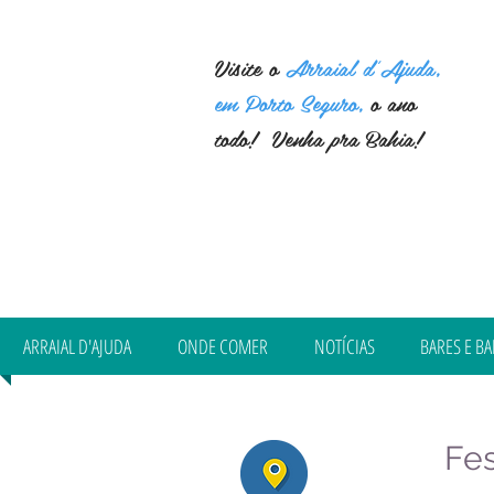
Visite o
Arraial d'Ajuda,
em Porto Seguro,
o ano
todo! Venha pra Bahia!
ARRAIAL D'AJUDA
ONDE COMER
NOTÍCIAS
BARES E BA
Fes