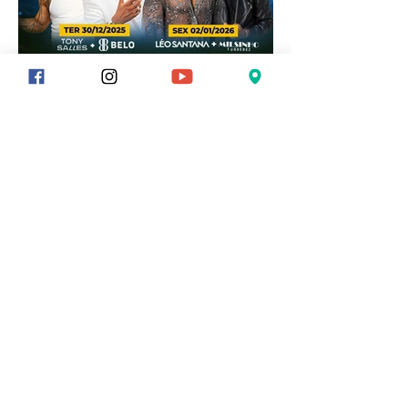
Venha curtir o Reveillon
em Porto Seguro:
Comemore a chegada de
2026 com muito conforto e
animação