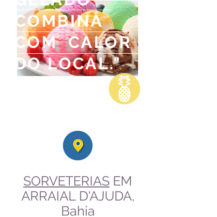
COMBINA
COM CALOR
DO LOCAL."
Jean Boston Lee
SORVETERIAS
EM
ARRAIAL D'AJUDA,
Bahia