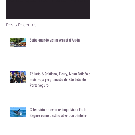
Saiba quando visitar Arraial
Zé Neto & Crist
d'Ajuda
Manu Batidão 
programação 
de Porto Segu
Posts Recentes
Saiba quando visitar Arraial d'Ajuda
Zé Neto & Cristiano, Tierry, Manu Batidão e
mais: veja programação do São João de
Porto Seguro
Calendário de eventos impulsiona Porto
Seguro como destino ativo o ano inteiro