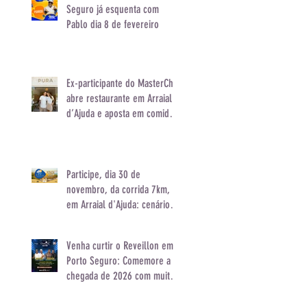
Seguro já esquenta com
Pablo dia 8 de fevereiro
Ex-participante do MasterChef
abre restaurante em Arraial
d’Ajuda e aposta em comida
de verdade com toque
asiático
Participe, dia 30 de
novembro, da corrida 7km,
em Arraial d'Ajuda: cenário
paradisíaco do P7 Beach
Lounge será palco de uma
Venha curtir o Reveillon em
experiência única
Porto Seguro: Comemore a
chegada de 2026 com muito
conforto e animação