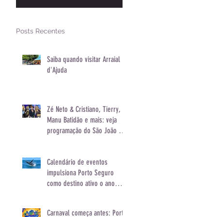
e mais: veja
programação do
São João de Porto
Posts Recentes
Seguro
Saiba quando visitar Arraial
d'Ajuda
Zé Neto & Cristiano, Tierry,
Manu Batidão e mais: veja
programação do São João de
Porto Seguro
Calendário de eventos
impulsiona Porto Seguro
como destino ativo o ano
inteiro
Carnaval começa antes: Porto