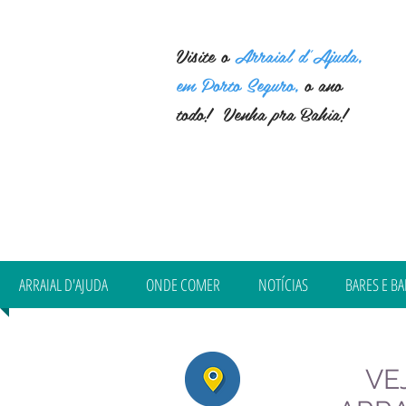
Visite o
Arraial d'Ajuda,
em Porto Seguro,
o ano
todo! Venha pra Bahia!
ARRAIAL D'AJUDA
ONDE COMER
NOTÍCIAS
BARES E BA
VE