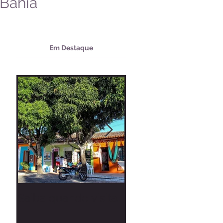
Bahia
Em Destaque
Saiba quando visitar
Zé Neto & Cristiano
Arraial d'Ajuda
Tierry, Manu Batid