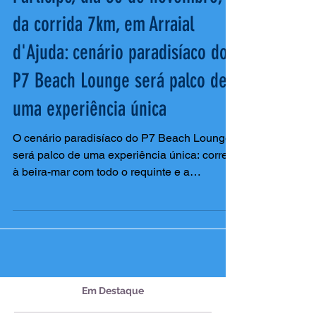
Participe, dia 30 de novembro,
da corrida 7km, em Arraial
d'Ajuda: cenário paradisíaco do
P7 Beach Lounge será palco de
uma experiência única
O cenário paradisíaco do P7 Beach Lounge
será palco de uma experiência única: correr
à beira-mar com todo o requinte e a
qualidade que só o Parador 7 oferece. O
Parador7 Praia e Beach Lounge: Arraial
d'Ajuda está localizado na Estrada de
Pitinga, 1334, S/N, Porto Seguro, BA, Brasil
DESCRITIVO GERAL Modalidades: Corrida
7km / Corrida 5km Data: 30/11/2025