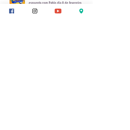
Carnaval começa antes: Porto Seguro já
esquenta com Pablo dia 8 de fevereiro
Ex-participante do MasterChef abre
restaurante em Arraial d’Ajuda e aposta em
comida de verdade com toque asiático
Participe, dia 30 de novembro, da corrida
7km, em Arraial d'Ajuda: cenário paradisíaco
do P7 Beach Lounge será palco de uma
experiência única