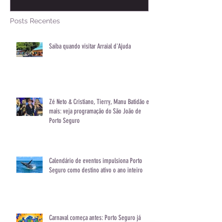
Saiba quando visitar Arraial
Zé Neto & Crist
d'Ajuda
Manu Batidão 
programação 
de Porto Segu
Posts Recentes
Saiba quando visitar Arraial d'Ajuda
Zé Neto & Cristiano, Tierry, Manu Batidão e
mais: veja programação do São João de
Porto Seguro
Calendário de eventos impulsiona Porto
Seguro como destino ativo o ano inteiro