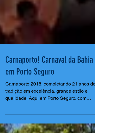
Carnaporto! Carnaval da Bahia
em Porto Seguro
Carnaporto 2018, completando 21 anos de
tradição em excelência, grande estilo e
qualidade! Aqui em Porto Seguro, com
segurança total,...