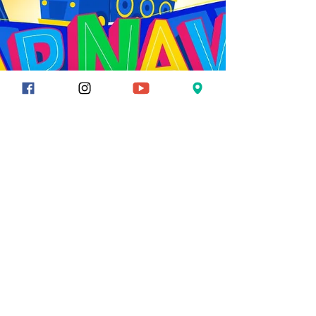
estações. De janeiro a dezembro, a cidade
articulou festas populares, rotas de
ecoturismo, celebrações religiosas, eventos
esportivos, manifestações étnicas e
experiências gastronômicas que garantem
fluxo turístico contínuo e qualificado