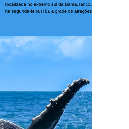
programação do São João de
Porto Seguro
A Prefeitura de Porto Seguro, cidade
localizada no extremo sul da Bahia, lançou,
na segunda-feira (18), a grade de atrações
do São João 2026. Entre os nomes
confirmados estão Zé Neto & Cristiano,
Tierry e Manu Batidão. A programação vai
acontecer no Largo de Eventos entre os dias
19 e 23 de junho e reunir artistas do forró,
sertanejo, baião e piseiro. A abertura vai
contar com quadrilha junina, transmissão do
jogo do Brasil e shows de Chris Lima e
Edinho Caraíva. Sábado (20)