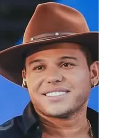
litoral do Sul da Bahia, Arraial é a que tem
mais chance de agradar a mais pessoas. O
centrinho de Arraial d’Ajuda oferece uma
fartura de pousadas que cabem em todos os
bolsos e quem se hospeda por alí está a
uma curta caminhada dos restaurantes e da
vida noturna. A famo