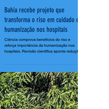
Bahia recebe projeto que
transforma o riso em cuidado e
humanização nos hospitais
Ciência comprova benefícios do riso e
reforça importância da humanização nos
hospitais. Revisão científica aponta redução
de quase 32% no hormônio do estresse,
resultado que fortalece iniciativas como o
Projeto Rumo ao Riso, que leva acolhimento
e risoterapia a hospitais brasileiros. Muito
mais do que uma demonstração de alegria, o
riso também pode produzir efeitos positivos
no organismo. Um estudo publicado em
2023 na revista científica PLOS ONE