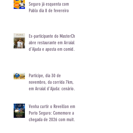
Seguro já esquenta com
Pablo dia 8 de fevereiro
Ex-participante do MasterChef
abre restaurante em Arraial
d’Ajuda e aposta em comida
de verdade com toque
asiático
Participe, dia 30 de
novembro, da corrida 7km,
em Arraial d'Ajuda: cenário
paradisíaco do P7 Beach
Lounge será palco de uma
Venha curtir o Reveillon em
experiência única
Porto Seguro: Comemore a
chegada de 2026 com muito
conforto e animação