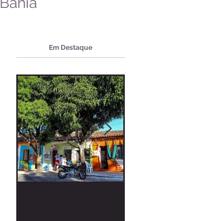
Bahia
Em Destaque
Saiba quando visitar
Zé Neto & Cristiano
Arraial d'Ajuda
Tierry, Manu Batid