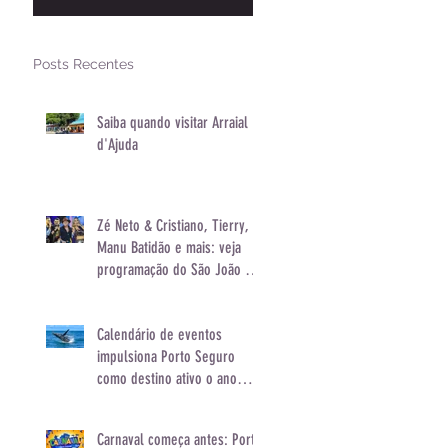
e mais: veja
programação do
São João de Porto
Posts Recentes
Seguro
Saiba quando visitar Arraial
d'Ajuda
Zé Neto & Cristiano, Tierry,
Manu Batidão e mais: veja
programação do São João de
Porto Seguro
Calendário de eventos
impulsiona Porto Seguro
como destino ativo o ano
inteiro
Carnaval começa antes: Porto