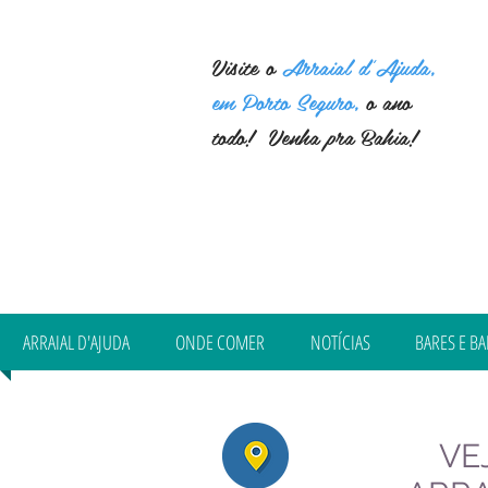
Visite o
Arraial d'Ajuda,
em Porto Seguro,
o ano
todo! Venha pra Bahia!
ARRAIAL D'AJUDA
ONDE COMER
NOTÍCIAS
BARES E BA
VE