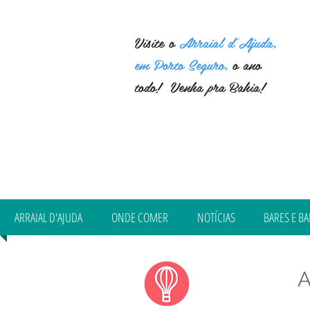
Visite o
Arraial d'Ajuda,
em Porto Seguro,
o ano
todo! Venha pra Bahia!
ARRAIAL D'AJUDA
ONDE COMER
NOTÍCIAS
BARES E BA
A