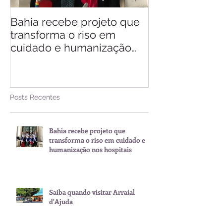
Bahia recebe projeto que
Saiba quando v
transforma o riso em
d'Ajuda
cuidado e humanização
nos hospitais
Posts Recentes
Bahia recebe projeto que
transforma o riso em cuidado e
humanização nos hospitais
Saiba quando visitar Arraial
d'Ajuda