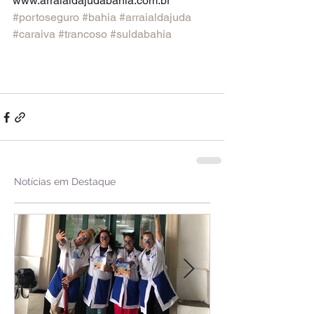
www.arraialdajudabahia.com.br 
#portoseguro
#bahia
#arraialdajuda
#caraiva
#trancoso
#suldabahia
Notícias em Destaque