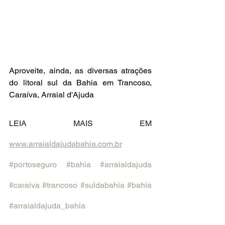
Aproveite, ainda, as diversas atrações 
do litoral sul da Bahia em Trancoso, 
Caraíva, Arraial d'Ajuda
LEIA MAIS EM 
www.arraialdajudabahia.com.br
#portoseguro
#bahia
#arraialdajuda
#caraiva
#trancoso
#suldabahia
#bahia
#arraialdajuda_bahia