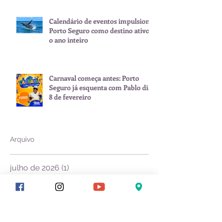
Calendário de eventos impulsiona
Porto Seguro como destino ativo
o ano inteiro
Carnaval começa antes: Porto
Seguro já esquenta com Pablo dia
8 de fevereiro
Arquivo
julho de 2026
(1)
1 post
junho de 2026
(2)
2 posts
maio de 2026
(1)
1 post
janeiro de 2026
(3)
3 posts
novembro de 2025
(1)
1 post