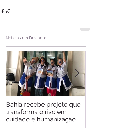
Notícias em Destaque
Bahia recebe projeto que
Saiba quando v
transforma o riso em
d'Ajuda
cuidado e humanização
nos hospitais