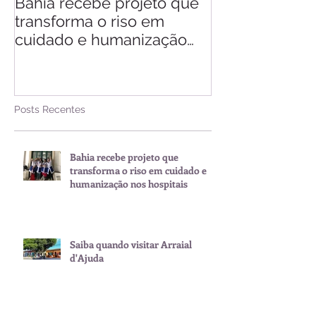
Bahia recebe projeto que
Saiba quando v
transforma o riso em
d'Ajuda
cuidado e humanização
nos hospitais
Posts Recentes
Bahia recebe projeto que
transforma o riso em cuidado e
humanização nos hospitais
Saiba quando visitar Arraial
d'Ajuda