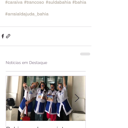
#caraiva
#trancoso
#suldabahia
#bahia
#arraialdajuda_bahia
Notícias em Destaque