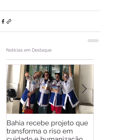
Notícias em Destaque
Bahia recebe projeto que
Saiba quando v
transforma o riso em
d'Ajuda
cuidado e humanização