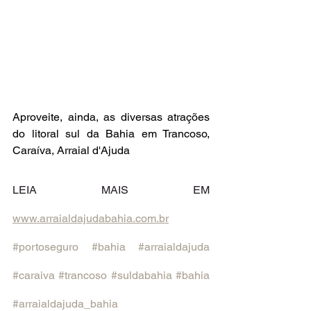
Aproveite, ainda, as diversas atrações 
do litoral sul da Bahia em Trancoso, 
Caraíva, Arraial d'Ajuda
LEIA MAIS EM 
www.arraialdajudabahia.com.br
#portoseguro
#bahia
#arraialdajuda
#caraiva
#trancoso
#suldabahia
#bahia
#arraialdajuda_bahia