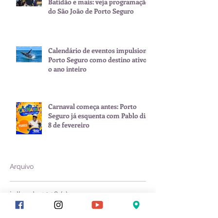
Batidão e mais: veja programação
do São João de Porto Seguro
Calendário de eventos impulsiona
Porto Seguro como destino ativo
o ano inteiro
Carnaval começa antes: Porto
Seguro já esquenta com Pablo dia
8 de fevereiro
Arquivo
julho de 2026
(1)
1 post
junho de 2026
(2)
2 posts
maio de 2026
(1)
1 post