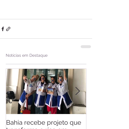
Notícias em Destaque
Bahia recebe projeto que
Saiba quando v