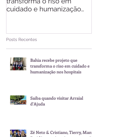
transforma o riso em
d'Ajuda
cuidado e humanização
nos hospitais
Posts Recentes
Bahia recebe projeto que
transforma o riso em cuidado e
humanização nos hospitais
Saiba quando visitar Arraial
d'Ajuda
Zé Neto & Cristiano, Tierry, Manu