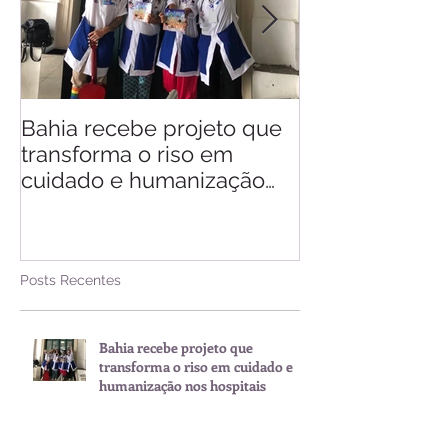
Bahia recebe projeto que
Saiba quando v
transforma o riso em
d'Ajuda
cuidado e humanização
nos hospitais
Posts Recentes
Bahia recebe projeto que
transforma o riso em cuidado e
humanização nos hospitais