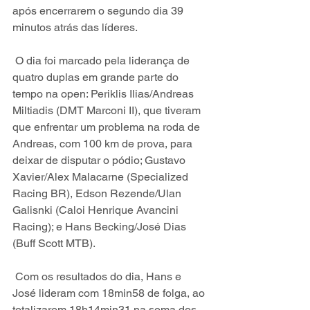
após encerrarem o segundo dia 39 
minutos atrás das líderes.
 O dia foi marcado pela liderança de 
quatro duplas em grande parte do 
tempo na open: Periklis Ilias/Andreas 
Miltiadis (DMT Marconi II), que tiveram 
que enfrentar um problema na roda de 
Andreas, com 100 km de prova, para 
deixar de disputar o pódio; Gustavo 
Xavier/Alex Malacarne (Specialized 
Racing BR), Edson Rezende/Ulan 
Galisnki (Caloi Henrique Avancini 
Racing); e Hans Becking/José Dias 
(Buff Scott MTB). 
 Com os resultados do dia, Hans e 
José lideram com 18min58 de folga, ao 
totalizarem 18h14min31 na soma dos 