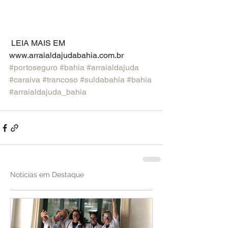
 LEIA MAIS EM 
www.arraialdajudabahia.com.br 
#portoseguro
#bahia
#arraialdajuda
#caraiva
#trancoso
#suldabahia
#bahia
#arraialdajuda_bahia
Notícias em Destaque