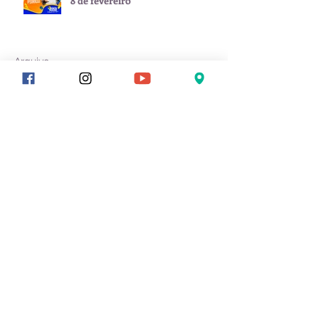
8 de fevereiro
Arquivo
julho de 2026
(1)
1 post
junho de 2026
(2)
2 posts
maio de 2026
(1)
1 post
janeiro de 2026
(3)
3 posts
novembro de 2025
(1)
1 post
setembro de 2025
(2)
2 posts
julho de 2025
(1)
1 post
junho de 2025
(1)
1 post
março de 2025
(1)
1 post
fevereiro de 2025
(3)
3 posts
outubro de 2024
(22)
22 posts