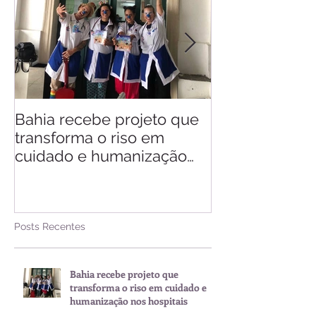
Bahia recebe projeto que
Saiba quando v
transforma o riso em
d'Ajuda
cuidado e humanização
nos hospitais
Posts Recentes
Bahia recebe projeto que
transforma o riso em cuidado e
humanização nos hospitais