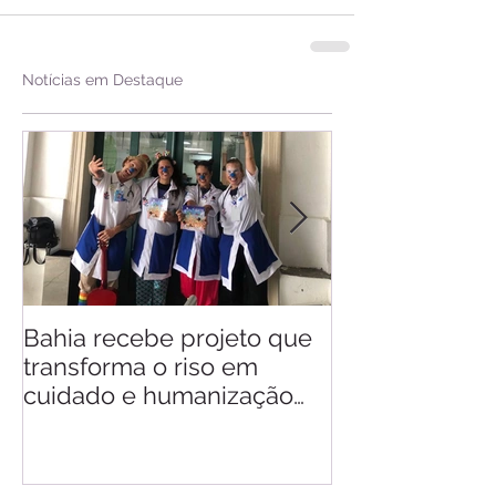
Notícias em Destaque
Bahia recebe projeto que
Saiba quando v
transforma o riso em
d'Ajuda
cuidado e humanização
nos hospitais