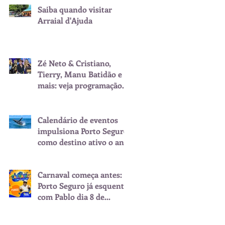
Saiba quando visitar
Arraial d'Ajuda
Zé Neto & Cristiano,
Tierry, Manu Batidão e
mais: veja programação
do São João de Porto
Seguro
Calendário de eventos
impulsiona Porto Seguro
como destino ativo o ano
inteiro
Carnaval começa antes:
Porto Seguro já esquenta
com Pablo dia 8 de
fevereiro