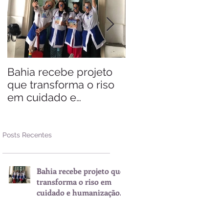
Bahia recebe projeto
Saiba quando visit
que transforma o riso
Arraial d'Ajuda
em cuidado e
humanização nos
hospitais
Posts Recentes
Bahia recebe projeto que
transforma o riso em
cuidado e humanização
nos hospitais