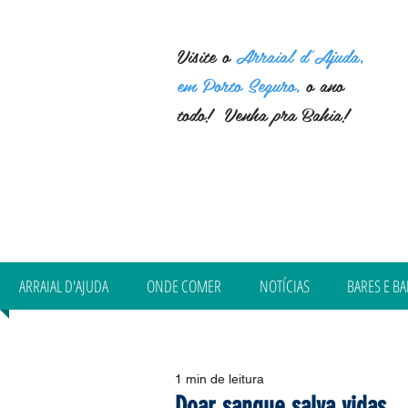
Visite o
Arraial d'Ajuda,
em Porto Seguro,
o ano
todo! Venha pra Bahia!
ARRAIAL D'AJUDA
ONDE COMER
NOTÍCIAS
BARES E BA
1 min de leitura
Doar sangue salva vidas