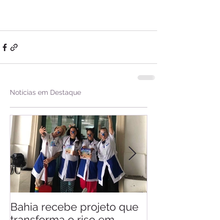
Notícias em Destaque
Bahia recebe projeto que
Saiba quando v
transforma o riso em
d'Ajuda