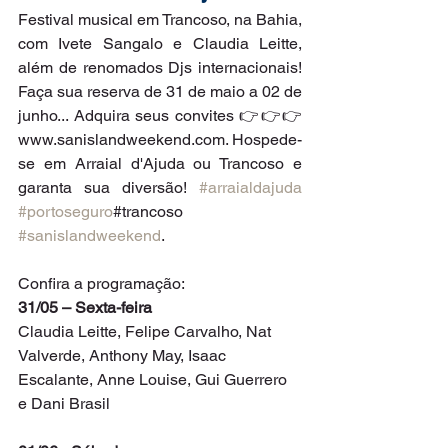
Festival musical em Trancoso, na Bahia, 
com Ivete Sangalo e Claudia Leitte, 
além de renomados Djs internacionais! 
Faça sua reserva de 31 de maio a 02 de 
junho... Adquira seus convites 👉👉👉 
www.sanislandweekend.com. Hospede-
se em Arraial d'Ajuda ou Trancoso e 
garanta sua diversão! 
#arraialdajuda
#portoseguro
#trancoso 
#sanislandweekend
. 
Confira a programação:
31/05 – Sexta-feira
Claudia Leitte, Felipe Carvalho, Nat 
Valverde, Anthony May, Isaac 
Escalante, Anne Louise, Gui Guerrero 
e Dani Brasil