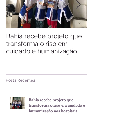
Bahia recebe projeto que
Saiba quando v
transforma o riso em
d'Ajuda
cuidado e humanização
nos hospitais
Posts Recentes
Bahia recebe projeto que
transforma o riso em cuidado e
humanização nos hospitais