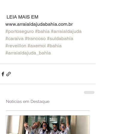
 LEIA MAIS EM 
www.arraialdajudabahia.com.br 
#portoseguro
#bahia
#arraialdajuda
#caraiva
#trancoso
#suldabahia
#reveillon
#axemoi
#bahia
#arraialdajuda_bahia
Notícias em Destaque