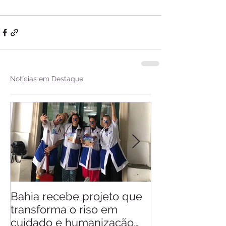
Notícias em Destaque
Bahia recebe projeto que
Saiba quando v
transforma o riso em
d'Ajuda
cuidado e humanização