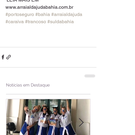
www.arraialdajudabahia.com.br 
#portoseguro
#bahia
#arraialdajuda
#caraiva
#trancoso
#suldabahia
Notícias em Destaque