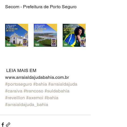
Secom - Prefeitura de Porto Seguro
 LEIA MAIS EM 
www.arraialdajudabahia.com.br 
#portoseguro
#bahia
#arraialdajuda
#caraiva
#trancoso
#suldabahia
#reveillon
#axemoi
#bahia
#arraialdajuda_bahia