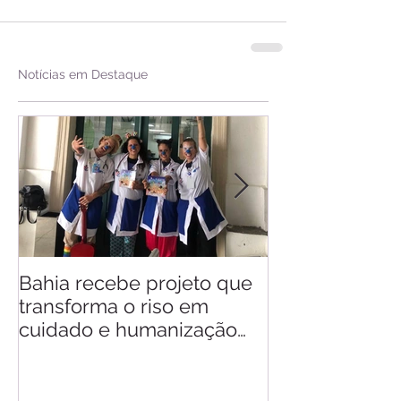
Notícias em Destaque
Bahia recebe projeto que
Saiba quando v
transforma o riso em
d'Ajuda
cuidado e humanização
nos hospitais